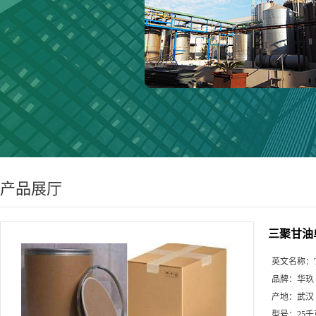
产品展厅
三聚甘油
英文名称：
品牌：
华玖
产地：
武汉
型号：
25千