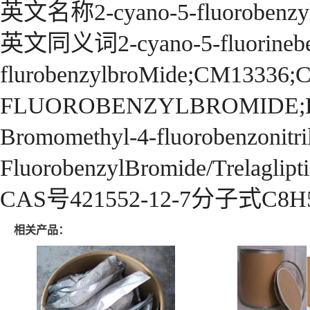
英文名称2-cyano-5-fluorobenzy
英文同义词2-cyano-5-fluorineben
flurobenzylbroMide;CM13336;
FLUOROBENZYLBROMIDE;Benzon
Bromomethyl-4-fluorobenzonitr
FluorobenzylBromide/Trela
CAS号421552-12-7分子式C8H
相关产品：