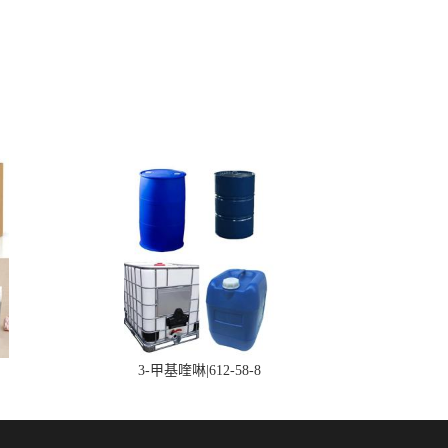
3-甲基喹啉|612-58-8