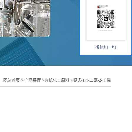
微信扫一扫
：
网站首页
>
产品展厅
>
有机化工原料
>
顺式-1,4-二氯-2-丁烯