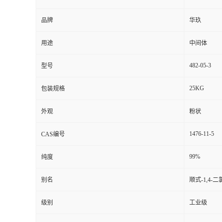
品牌
华玖
用途
中间体
482-05-3
型号
25KG
包装规格
外观
粉状
1476-11-5
CAS编号
99%
纯度
别名
顺式-1,4-二
级别
工业级