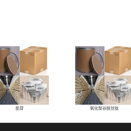
肌苷
氧化型谷胱甘肽