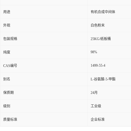
用途
有机合成中间体
外观
白色粉末
包装规格
25KG/纸板桶
98%
纯度
1499-55-4
CAS编号
别名
L-谷氨酸-5-甲酯
保质期
24月
级别
工业级
质量标准
企业标准