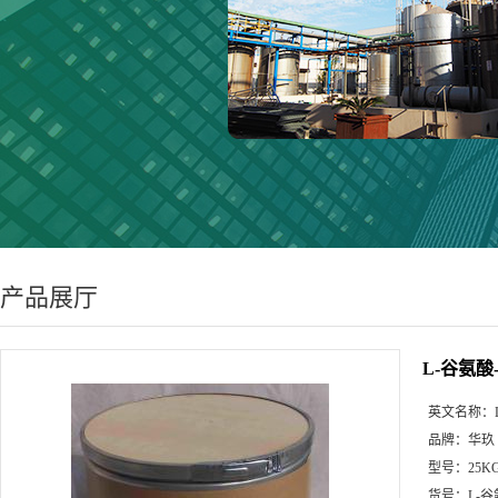
产品展厅
L-谷氨酸
英文名称：
品牌：
华玖
型号：
25K
货号：
L-谷