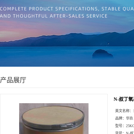
产品展厅
N-叔丁
英文名称：
品牌：
华玖
型号：
25K
货号：
N-