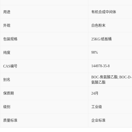
用途
有机合成中间体
外观
白色粉末
包装规格
25KG/纸板桶
98%
纯度
144978-35-8
CAS编号
BOC-焦氨酸乙酯; BOC-
别名
氨酸乙酯
保质期
24月
级别
工业级
质量标准
企业标准