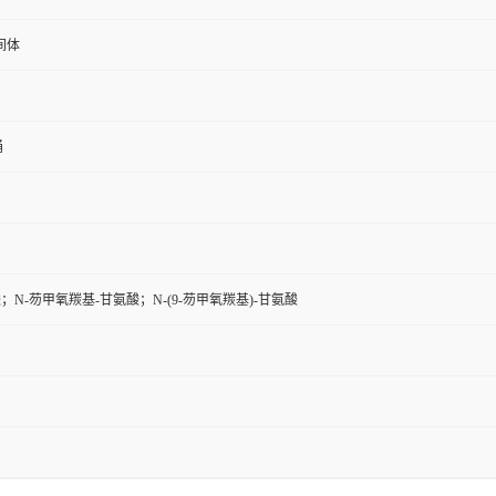
间体
桶
酸；N-芴甲氧羰基-甘氨酸；N-(9-芴甲氧羰基)-甘氨酸