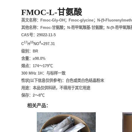
FMOC-L-甘氨酸
英文名称：Fmoc-Gly-OH；Fmoc-glycine；N-(9-Fluorenylmethox
其他名称：Fmoc-甘氨酸；N-芴甲氧羰基-甘氨酸；N-(9-芴甲氧羰
CAS号：29022-11-5
17
15
4
C
H
NO
=297.31
级别：BR
含量：≥98.0%
熔点：174～179℃
300 MHz 1H：与标样一致
性状(以下信息仅供参考)：白色或类白色结晶粉末
用途：本品仅供科研，不得用于其它用途
保存：2～8℃
相关产品：