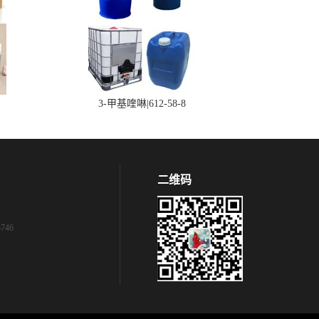
3-甲基喹啉|612-58-8
二维码
746