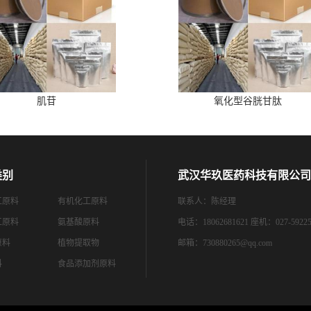
肌苷
氧化型谷胱甘肽
类别
武汉华玖医药科技有限公司
工原料
有机化工原料
联系人：陈经理
工原料
氨基酸原料
电话：18062681621 座机：027-59225
原料
植物提取物
邮箱：
730880265@qq.com
料
食品添加剂原料