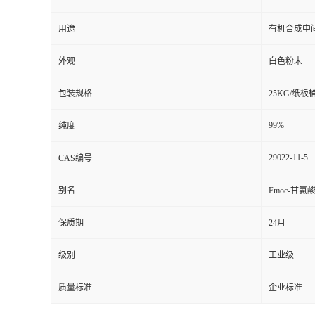
用途
有机合成中
外观
白色粉末
包装规格
25KG/纸板
99%
纯度
29022-11-5
CAS编号
别名
Fmoc-甘氨
保质期
24月
级别
工业级
质量标准
企业标准