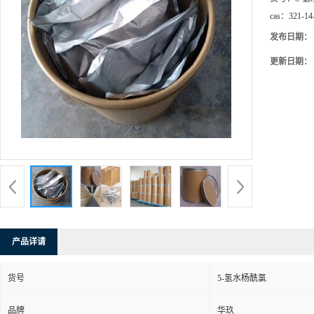
cas：
321-14
发布日期：
更新日期：
产品详请
货号
5-氢水杨酰氯
品牌
华玖