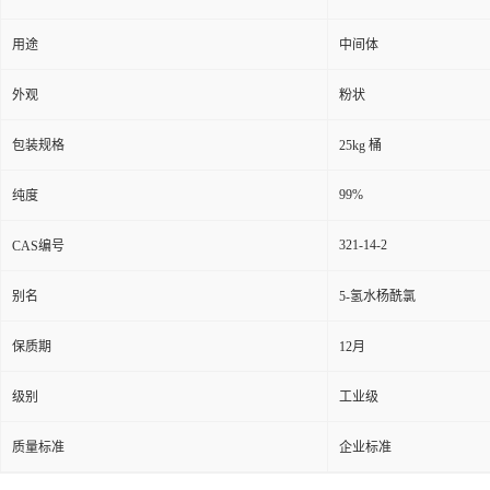
用途
中间体
外观
粉状
包装规格
25kg 桶
99%
纯度
321-14-2
CAS编号
别名
5-氢水杨酰氯
保质期
12月
级别
工业级
质量标准
企业标准