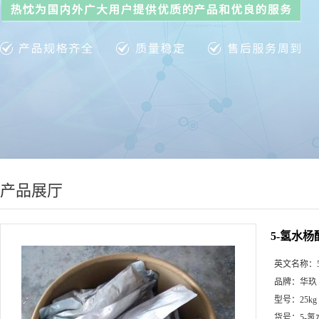
产品展厅
5-氢水杨
英文名称：
品牌：
华玖
型号：
25kg
货号：
5-