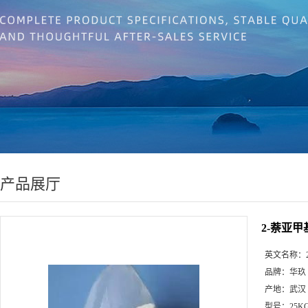
产品展厅
2-萘亚甲
英文名称：
品牌：
华玖
产地：
武汉
型号：
25K