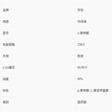
品牌
华玖
用途
中间体
型号
2-萘甲醛
25KG
包装规格
外观
粉状
66-99-9
CAS编号
99%
纯度
别名
β-萘甲醛 | 2-萘亚甲基醛
级别
医药级