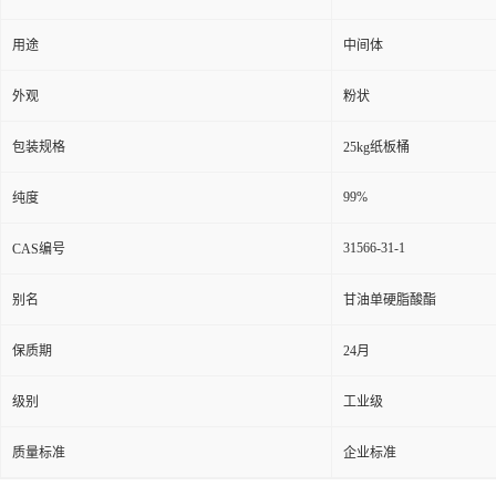
用途
中间体
外观
粉状
包装规格
25kg纸板桶
99%
纯度
31566-31-1
CAS编号
别名
甘油单硬脂酸酯
保质期
24月
级别
工业级
质量标准
企业标准