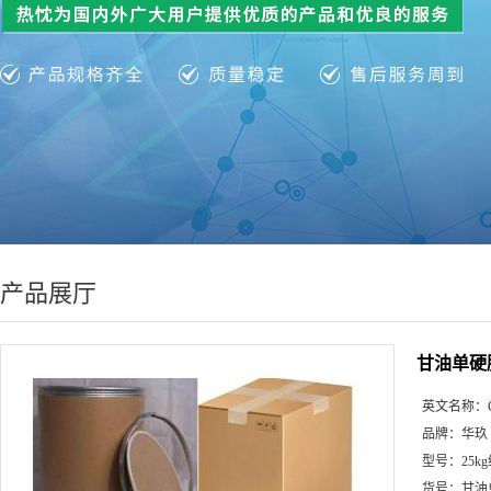
产品展厅
甘油单硬
英文名称：
品牌：
华玖
型号：
25k
货号：
甘油