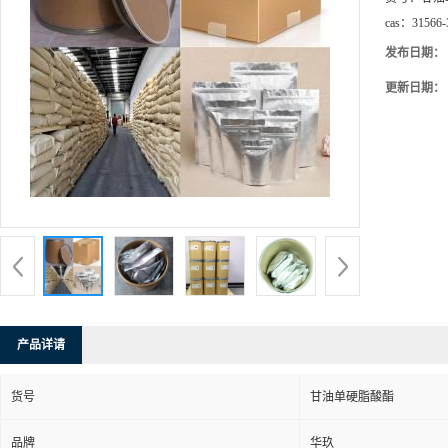
cas：
31566-
发布日期：
更新日期：
产品详请
货号
甘油单硬脂酸酯
品牌
华玖