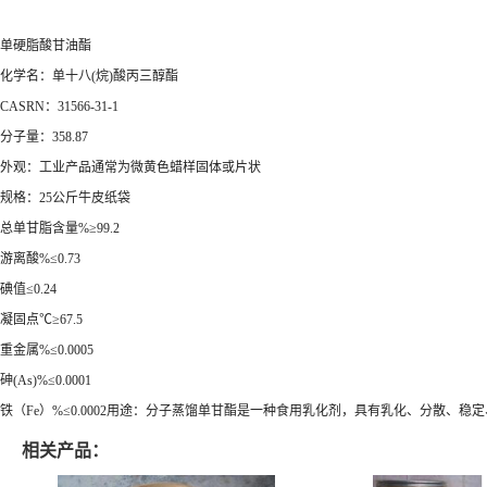
单硬脂酸甘油酯
化学名：单十八(烷)酸丙三醇酯
CASRN：31566-31-1
分子量：358.87
外观：工业产品通常为微黄色蜡样固体或片状
规格：25公斤牛皮纸袋
总单甘脂含量%≥99.2
游离酸%≤0.73
碘值≤0.24
凝固点℃≥67.5
重金属%≤0.0005
砷(As)%≤0.0001
铁（Fe）%≤0.0002用途：分子蒸馏单甘酯是一种食用乳化剂，具有乳化、分散
相关产品：