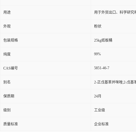
用途
用于外贸出口、科学研究
外观
粉状
包装规格
25kg纸板桶
99%
纯度
5851-46-7
CAS编号
别名
2-正戊基苯并咪唑;2-戊基苯
保质期
24月
级别
工业级
质量标准
企业标准