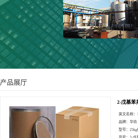
产品展厅
2-戊基
英文名称：
品牌：
华玖
型号：
25k
货号：
2-