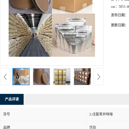
cas：
5851-4
发布日期：
更新日期：
产品详请
货号
2-戊基苯并咪唑
品牌
华玖