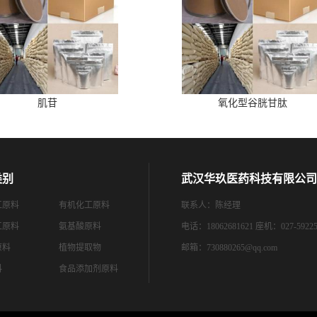
肌苷
氧化型谷胱甘肽
类别
武汉华玖医药科技有限公司
工原料
有机化工原料
联系人：陈经理
工原料
氨基酸原料
电话：18062681621 座机：027-59225
原料
植物提取物
邮箱：
730880265@qq.com
料
食品添加剂原料