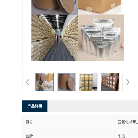
产品详请
货号
四氢化邻苯
品牌
华玖