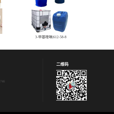
3-甲基喹啉|612-58-8
二维码
746