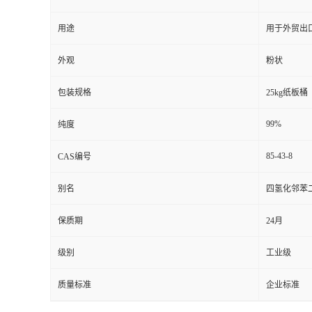
用途
用于外贸出
外观
粉状
包装规格
25kg纸板桶
99%
纯度
85-43-8
CAS编号
别名
四氢化邻苯
保质期
24月
级别
工业级
质量标准
企业标准