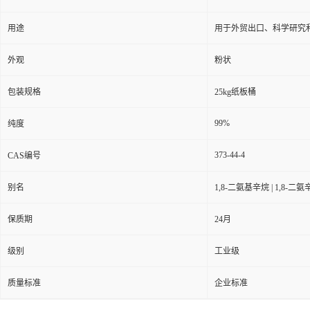
用途
用于外贸出口、科学研究
外观
粉状
包装规格
25kg纸板桶
99%
纯度
373-44-4
CAS编号
别名
1,8-二氨基辛烷 | 1,8-二氨
保质期
24月
级别
工业级
质量标准
企业标准