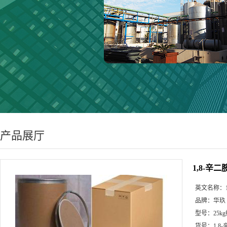
产品展厅
1,8-辛二
英文名称：
品牌：
华玖
型号：
25k
货号：
1,8