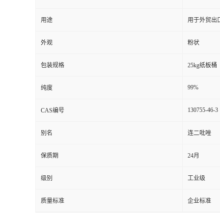
用途
用于外贸出
外观
粉状
包装规格
25kg纸板桶
99%
纯度
130755-46-3
CAS编号
别名
连二吡唑
保质期
24月
级别
工业级
质量标准
企业标准