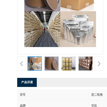
产品详请
货号
连二吡唑
品牌
华玖