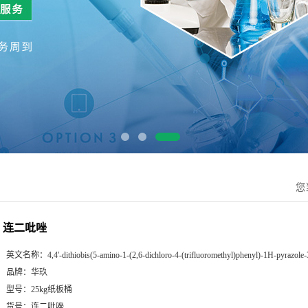
您
连二吡唑
英文名称：
4,4'-dithiobis(5-amino-1-(2,6-dichloro-4-(trifluoromethyl)phenyl)-1H-pyrazole-3
品牌：
华玖
型号：
25kg纸板桶
货号：
连二吡唑