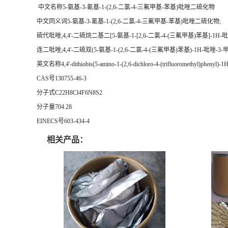
中文名称5-氨基-3-氰基-1-(2,6-二氯-4-三氟甲基-苯基)吡唑二硫化物
中文同义词5-氨基-3-氰基-1-(2,6-二氯-4-三氟甲基-苯基)吡唑二硫化物;
硫代吡唑;4,4'-二硫烷二基二[5-氨基-1-[2,6-二氯-4-(三氟甲基)苯基]-1H-吡
连二吡唑;4,4'-二硫双(5-氨基-1-(2,6-二氯-4-(三氟甲基)苯基)-1H-吡唑-3-
英文名称4,4'-dithiobis(5-amino-1-(2,6-dichloro-4-(trifluoromethyl)phenyl)-1H-p
CAS号130755-46-3
分子式C22H8Cl4F6N8S2
分子量704.28
EINECS号603-434-4
相关产品：