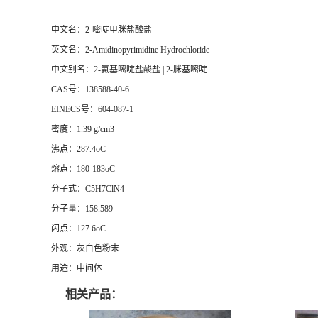
中文名：2-嘧啶甲脒盐酸盐
英文名：2-Amidinopyrimidine Hydrochloride
中文别名：2-氨基嘧啶盐酸盐 | 2-脒基嘧啶
CAS号：138588-40-6
EINECS号：604-087-1
密度：1.39 g/cm3
沸点：287.4oC
熔点：180-183oC
分子式：C5H7ClN4
分子量：158.589
闪点：127.6oC
外观：灰白色粉末
用途：中间体
相关产品：