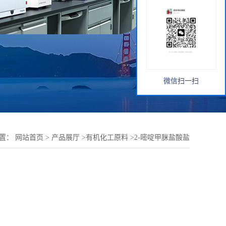
微信扫一扫
位置：
网站首页
>
产品展厅
>
有机化工原料
>
2-嘧啶甲脒盐酸盐