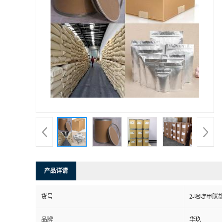
产品详请
货号
2-嘧啶甲脒
品牌
华玖