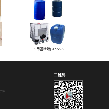
3-甲基喹啉|612-58-8
二维码
746