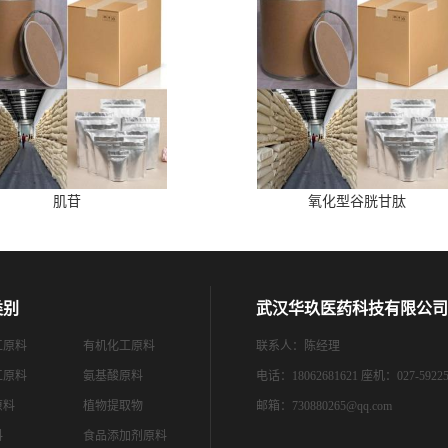
肌苷
氧化型谷胱甘肽
类别
武汉华玖医药科技有限公司
工原料
有机化工原料
联系人：陈经理
工原料
氨基酸原料
电话：18062681621 座机：027-59225
原料
植物提取物
邮箱：
730880265@qq.com
料
食品添加剂原料