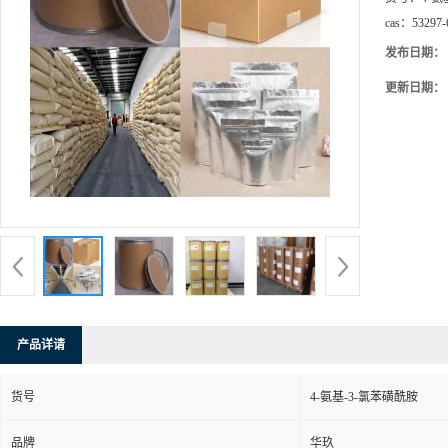
cas：
53297-
发布日期：
更新日期：
产品详请
货号
4-氨基-3-氯苯磺酰胺
品牌
华玖