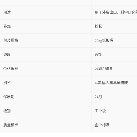
用途
用于外贸出口、科学研究
外观
粉状
包装规格
25kg纸板桶
99%
纯度
53297-68-0
CAS编号
别名
4-氨基-3-氯苯磺酰胺
保质期
24月
级别
工业级
质量标准
企业标准