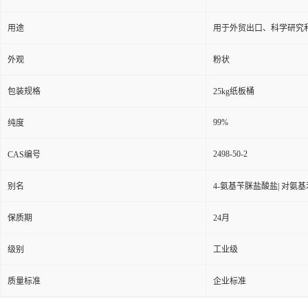
用途
用于外贸出口、科学研究
外观
粉状
包装规格
25kg纸板桶
99%
纯度
2498-50-2
CAS编号
别名
4-氨基苄脒盐酸盐| 对氨
保质期
24月
级别
工业级
质量标准
企业标准