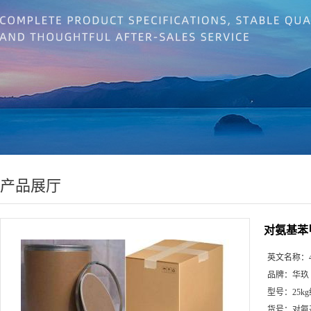
产品展厅
对氨基苯
英文名称：
品牌：
华玖
型号：
25k
货号：
对氨