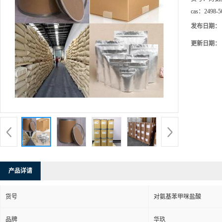
cas：
2498-5
发布日期：
更新日期：
产品详请
货号
对氨基苯甲咪盐酸
品牌
华玖