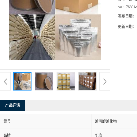
cas：
76801-
发布日期：
更新日期：
产品详请
货号
碘海醇碘化物
品牌
华玖