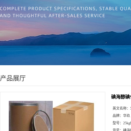
产品展厅
碘海醇碘
英文名称：
品牌：
华玖
型号：
25k
货号：
碘海