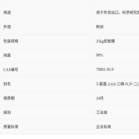
用途
用于外贸出口、科学研究
外观
粉状
包装规格
25kg纸板桶
99%
纯度
76801-93-9
CAS编号
别名
5-氨基-2,4,6-三碘-N,N'
保质期
24月
级别
工业级
质量标准
企业标准