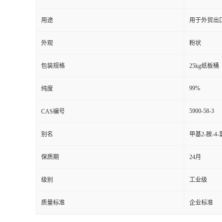
用途
用于外贸出
外观
粉状
包装规格
25kg纸板桶
99%
纯度
5900-58-3
CAS编号
别名
甲基2-胺-4
保质期
24月
级别
工业级
质量标准
企业标准