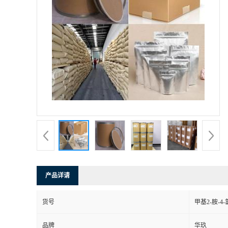
产品详请
货号
甲基2-胺-4
品牌
华玖