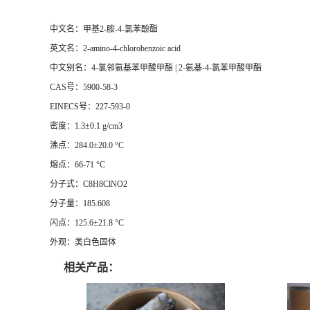
中文名：甲基2-胺-4-氯苯酚酯
英文名：2-amino-4-chlorobenzoic acid
中文别名：4-氯邻氨基苯甲酸甲酯 | 2-氨基-4-氯苯甲酸甲酯
CAS号：5900-58-3
EINECS号：227-593-0
密度：1.3±0.1 g/cm3
沸点：284.0±20.0 °C
熔点：66-71 °C
分子式：C8H8ClNO2
分子量：185.608
闪点：125.6±21.8 °C
外观：类白色固体
相关产品：