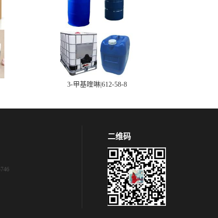
3-甲基喹啉|612-58-8
二维码
746