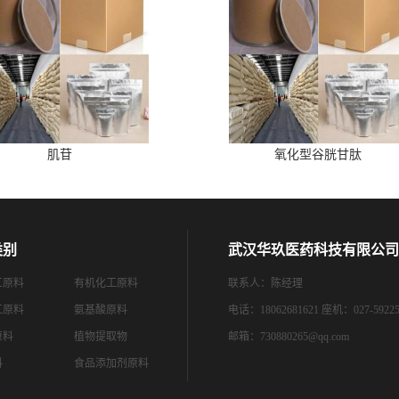
肌苷
氧化型谷胱甘肽
类别
武汉华玖医药科技有限公司
工原料
有机化工原料
联系人：陈经理
工原料
氨基酸原料
电话：18062681621 座机：027-59225
原料
植物提取物
邮箱：
730880265@qq.com
料
食品添加剂原料