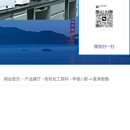
微信扫一扫
：
网站首页
>
产品展厅
>
有机化工原料
>
甲基2-胺-4-氯苯酚酯