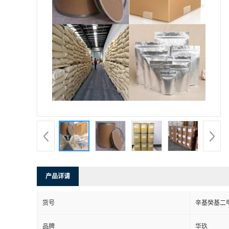
产品详请
货号
辛基癸基二
品牌
华玖