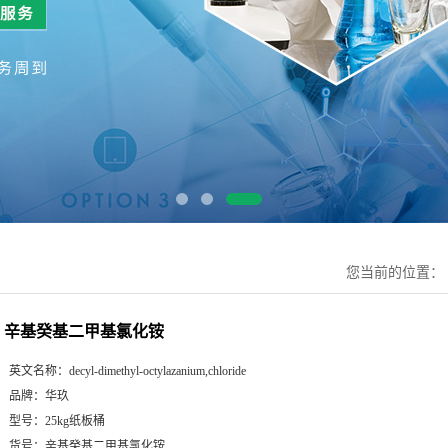
您当前的位置：
辛基癸基二甲基氯化铵
英文名称：
decyl-dimethyl-octylazanium,chloride
品牌：
华玖
型号：
25kg纸板桶
货号：
辛基癸基二甲基氯化铵