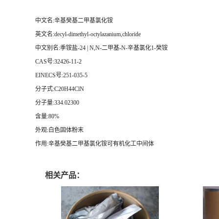
中文名:辛基癸基二甲基氯化铵
英文名:decyl-dimethyl-octylazanium,chloride
中文别名:季铵盐-24 | N,N-二甲基-N-辛基氯化1-癸铵
CAS号:32426-11-2
EINECS号:251-035-5
分子式:C20H44ClN
分子量:334.02300
含量:80%
外观:白色固体粉末
作用:辛基癸基二甲基氯化铵可有机化工中间体
相关产品：