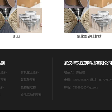
肌苷
氧化型谷胱甘肽
类别
武汉华玖医药科技有限公司
工原料
有机化工原料
联系人：陈经理
工原料
氨基酸原料
电话：18062681621 座机：027-59225
原料
植物提取物
邮箱：
730880265@qq.com
料
食品添加剂原料