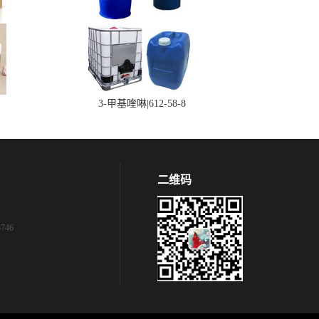
3-甲基喹啉|612-58-8
二维码
746