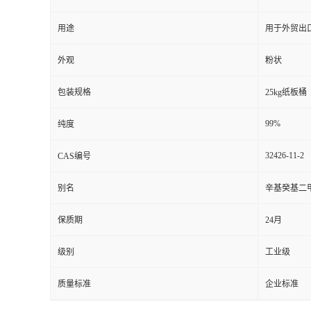
用途
用于外贸出
外观
粉状
包装规格
25kg纸板桶
99%
纯度
32426-11-2
CAS编号
别名
辛基癸基二
保质期
24月
级别
工业级
质量标准
企业标准