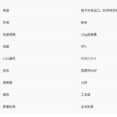
用途
用于外贸出口、科学研究
外观
粉状
包装规格
25kg纸板桶
99%
纯度
63562-33-4
CAS编号
别名
阻燃剂DDP
保质期
24月
级别
工业级
质量标准
企业标准