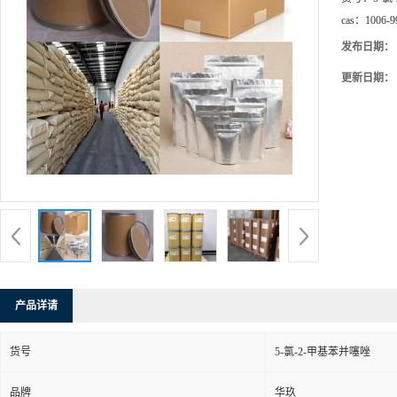
cas：
1006-9
发布日期：
更新日期：
产品详请
货号
5-氯-2-甲基苯并噻唑
品牌
华玖