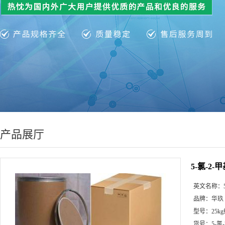
产品展厅
5-氯-2
英文名称：
品牌：
华玖
型号：
25k
货号：
5-氯