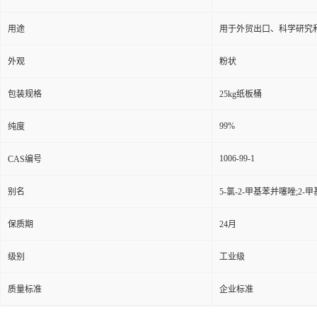
用途
用于外贸出口、科学研究
外观
粉状
包装规格
25kg纸板桶
99%
纯度
1006-99-1
CAS编号
别名
5-氯-2-甲基苯并噻唑;2-甲
保质期
24月
级别
工业级
质量标准
企业标准