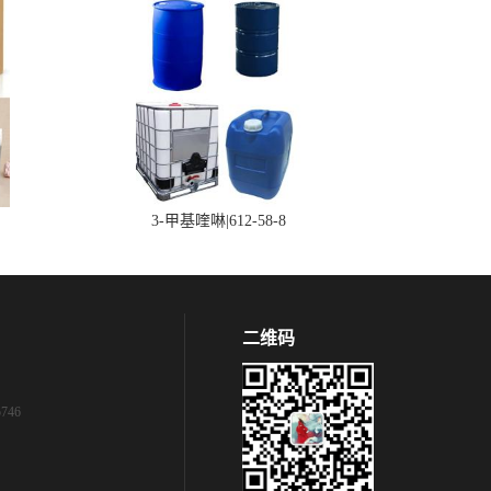
3-甲基喹啉|612-58-8
二维码
746