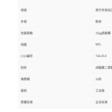
用途
用于外贸出
外观
粉状
包装规格
25kg纸板桶
99%
纯度
744-45-6
CAS编号
别名
间酞酸二苯酯 
保质期
24月
级别
工业级
质量标准
企业标准