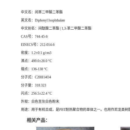
中文名：间苯二甲酸二苯酯
英文名：Diphenyl Isophthalate
中文别名：间酞酸二苯酯 | 1,3-苯二甲酸二苯酯
CAS号：744-45-6
EINECS号：212-014-6
密度：1.2±0.1 g/cm3
沸点：499.0±28.0 °C
熔点：136-138 °C
分子式：C20H14O4
分子量：318.323
闪点：256.5±22.4 °C
外观：白色至灰白色粉末
用途：用于有机合成，是PBT耐热聚合物的单体之一。也用作尼龙类
相关产品：