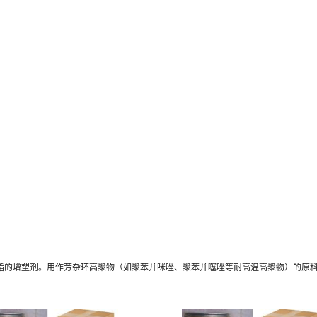
树脂的增塑剂。用作芳杂环高聚物（如聚苯并咪唑、聚苯并噻唑等耐高温高聚物）的原