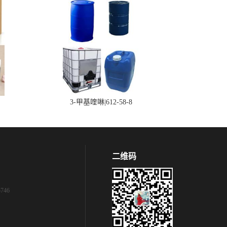
3-甲基喹啉|612-58-8
二维码
746