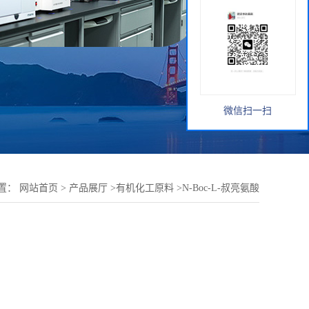
微信扫一扫
置：
网站首页
>
产品展厅
>
有机化工原料
>
N-Boc-L-叔亮氨酸