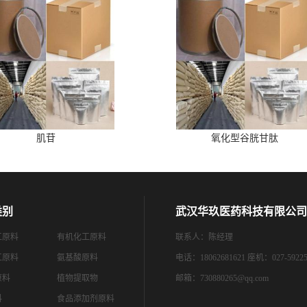
肌苷
氧化型谷胱甘肽
类别
武汉华玖医药科技有限公司
工原料
有机化工原料
联系人：陈经理
工原料
氨基酸原料
电话：18062681621 座机：027-59225
原料
植物提取物
邮箱：
730880265@qq.com
料
食品添加剂原料