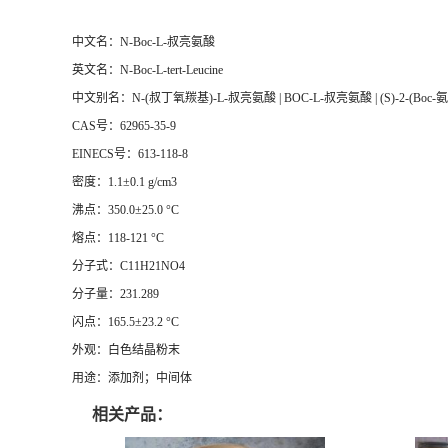
中文名：N-Boc-L-叔亮氨酸
英文名：N-Boc-L-tert-Leucine
中文别名：N-(叔丁氧羰基)-L-叔亮氨酸 | BOC-L-叔亮氨酸 | (S)-2-(Boc-氨
CAS号：62965-35-9
EINECS号：613-118-8
密度：1.1±0.1 g/cm3
沸点：350.0±25.0 °C
熔点：118-121 °C
分子式：C11H21NO4
分子量：231.289
闪点：165.5±23.2 °C
外观：白色结晶粉末
用途：添加剂；中间体
相关产品：