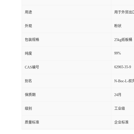
用途
用于外贸出
外观
粉状
包装规格
25kg纸板桶
99%
纯度
62965-35-9
CAS编号
别名
N-Boc-L-
保质期
24月
级别
工业级
质量标准
企业标准