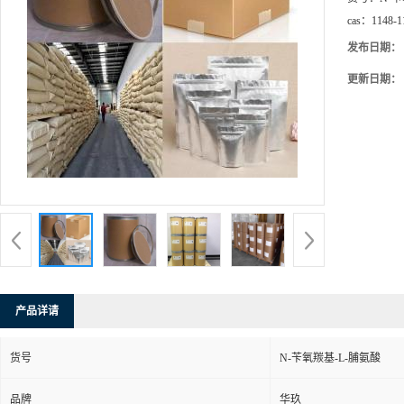
cas：
1148-1
发布日期：
更新日期：
产品详请
货号
N-苄氧羰基-L-脯氨酸
品牌
华玖