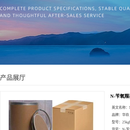
产品展厅
N-苄氧羰
英文名称：
品牌：
华玖
型号：
25k
货号：
N-