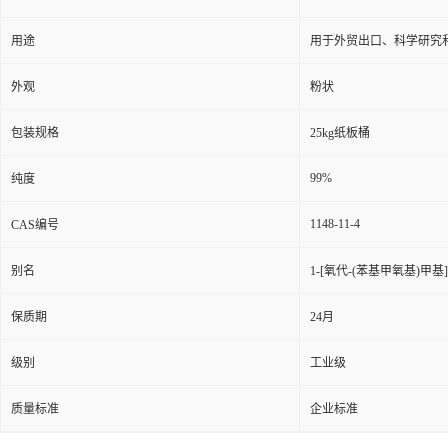
用途
用于外贸出口、科学研究
外观
粉状
包装规格
25kg纸板桶
99%
纯度
1148-11-4
CAS编号
别名
1-[氧代-(苯基甲氧基)甲基
保质期
24月
级别
工业级
质量标准
企业标准