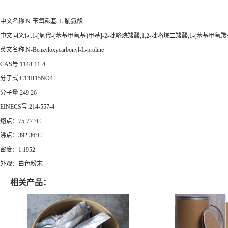
中文名称:N-苄氧羰基-L-脯氨酸
中文同义词:1-[氧代-(苯基甲氧基)甲基]-2-吡咯烷羧酸;1,2-吡咯烷二羧酸;1-(苯基甲氧羰
英文名称:N-Benzyloxycarbonyl-L-proline
CAS号:1148-11-4
分子式:C13H15NO4
分子量:249.26
EINECS号:214-557-4
熔点：75-77 °C
沸点：392.36°C
密度：1.1952
外观：白色粉末
相关产品：