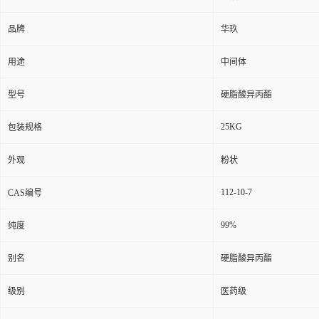
品牌
华玖
用途
中间体
型号
硬脂酸异丙酯
25KG
包装规格
外观
粉状
112-10-7
CAS编号
99%
纯度
别名
硬脂酸异丙酯
级别
医药级