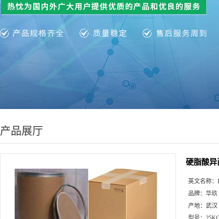
产品展厅
硬脂酸异
英文名称：
品牌：
华玖
产地：
武汉
型号：
25K