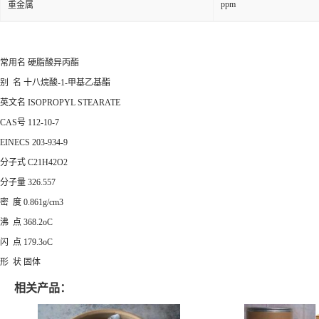
ppm
重金属
常用名 硬脂酸异丙酯
别 名 十八烷酸-1-甲基乙基酯
英文名 ISOPROPYL STEARATE
CAS号 112-10-7
EINECS 203-934-9
分子式 C21H42O2
分子量 326.557
密 度 0.861g/cm3
沸 点 368.2oC
闪 点 179.3oC
形 状 固体
相关产品：