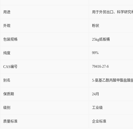
用途
用于外贸出口、科学研究
外观
粉状
包装规格
25kg纸板桶
99%
纯度
79416-27-6
CAS编号
别名
5-氨基乙酰丙酸甲酯盐酸
保质期
24月
级别
工业级
质量标准
企业标准