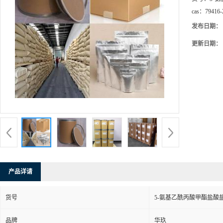
cas：
79416-
发布日期：
更新日期：
产品详请
货号
5-氨基乙酰丙酸甲酯盐酸
品牌
华玖