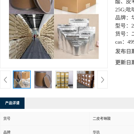
酸、皮考
25G;吡
品牌：
型号：
货号：
cas：
49
发布日
更新日
产品详请
货号
二皮考啉酸
品牌
华玖