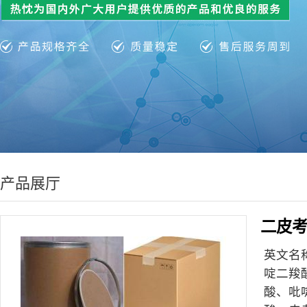
产品展厅
二皮
英文名
啶二羧酸
酸、吡啶