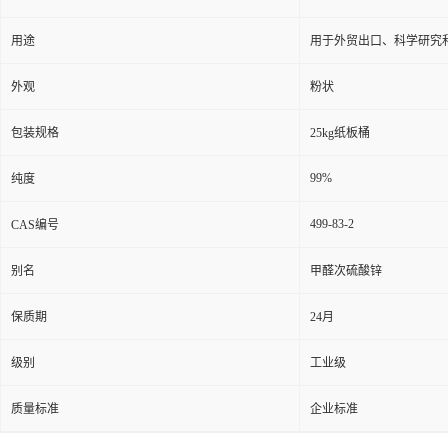
用途
用于外贸出口、科学研究
外观
粉状
包装规格
25kg纸板桶
99%
纯度
499-83-2
CAS编号
别名
甲醛次硫酸锌
保质期
24月
级别
工业级
质量标准
企业标准