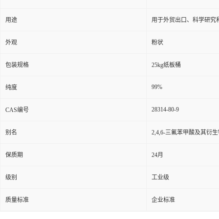
用途
用于外贸出口、科学研究
外观
粉状
包装规格
25kg纸板桶
99%
纯度
28314-80-9
CAS编号
别名
2,4,6-三氟苯甲酸及其衍生物;
保质期
24月
级别
工业级
质量标准
企业标准