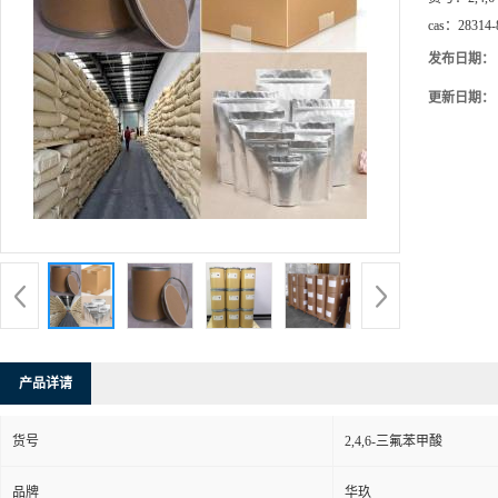
cas：
28314-
发布日期：
更新日期：
产品详请
货号
2,4,6-三氟苯甲酸
品牌
华玖