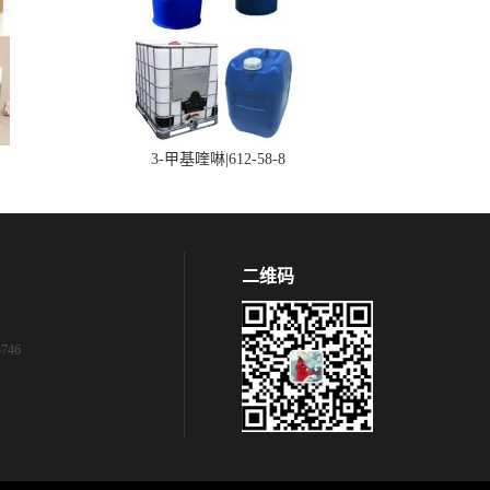
3-甲基喹啉|612-58-8
二维码
746