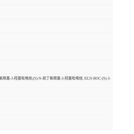
N-叔丁氧羰基-3-羟基吡咯烷;(S)-N-叔丁氧羰基-3-羟基吡咯烷, EE;N-BOC-(S)-3-