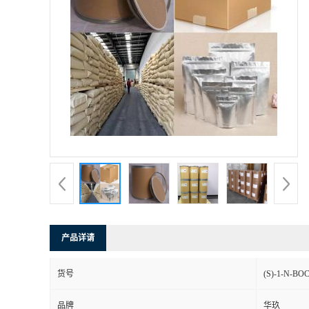
产品详请
货号
(S)-1-N-
品牌
华玖