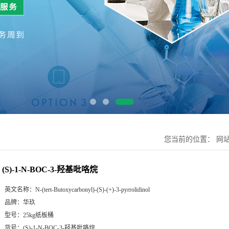
您当前的位置：
网
(S)-1-N-BOC-3-羟基吡咯烷
英文名称：
N-(tert-Butoxycarbonyl)-(S)-(+)-3-pyrrolidinol
品牌：
华玖
型号：
25kg纸板桶
货号：
(S)-1-N-BOC-3-羟基吡咯烷