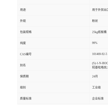
用途
用于外贸出
外观
粉状
包装规格
25kg纸板桶
99%
纯度
101469-92-5
CAS编号
(S)-1-N-B
别名
羟基吡咯烷;1
保质期
24月
级别
工业级
质量标准
企业标准