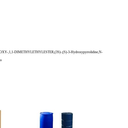
1-DIMETHYLETHYLESTER,(3S)-;(S)-3-Hydroxypyrrolidine,N-
no