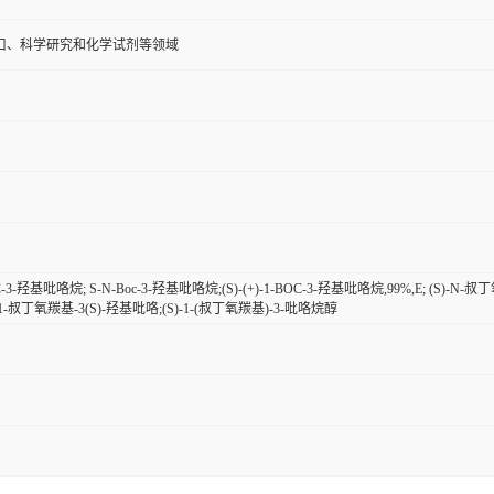
口、科学研究和化学试剂等领域
OC-3-羟基吡咯烷; S-N-Boc-3-羟基吡咯烷;(S)-(+)-1-BOC-3-羟基吡咯烷,99%,E; (S)-
-叔丁氧羰基-3(S)-羟基吡咯;(S)-1-(叔丁氧羰基)-3-吡咯烷醇