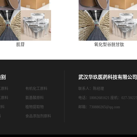
肌苷
氧化型谷胱甘肽
类别
武汉华玖医药科技有限公司
工原料
有机化工原料
联系人：陈经理
工原料
氨基酸原料
电话：18062681621 座机：027-59225
原料
植物提取物
邮箱：
730880265@qq.com
料
食品添加剂原料