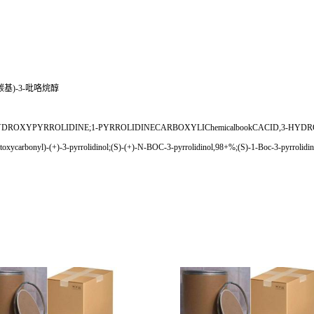
氧羰基)-3-吡咯烷醇
XYPYRROLIDINE;1-PYRROLIDINECARBOXYLIChemicalbookCACID,3-HYDROXY-,1,
oxycarbonyl)-(+)-3-pyrrolidinol;(S)-(+)-N-BOC-3-pyrrolidinol,98+%;(S)-1-Boc-3-pyrrolidi