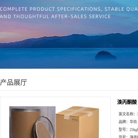
产品展厅
溴丙酮酸
英文名称：
品牌：
华玖
型号：
25k
货号：
溴丙