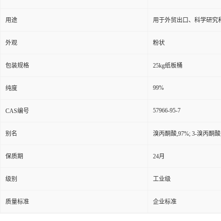
用途
用于外贸出口、科学研究
外观
粉状
包装规格
25kg纸板桶
99%
纯度
57966-95-7
CAS编号
别名
溴丙酮酸,97%; 3-溴丙酮
保质期
24月
级别
工业级
质量标准
企业标准