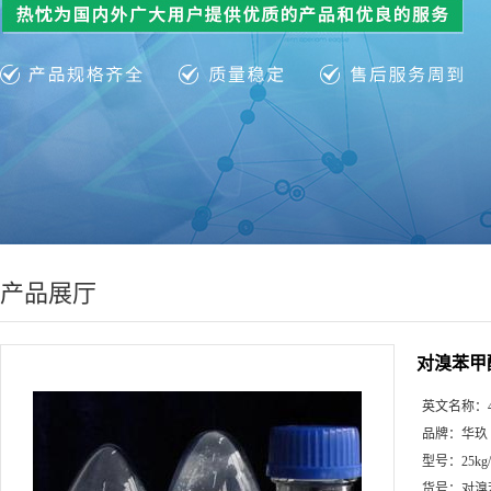
产品展厅
对溴苯甲
英文名称：
品牌：
华玖
型号：
25kg
货号：
对溴