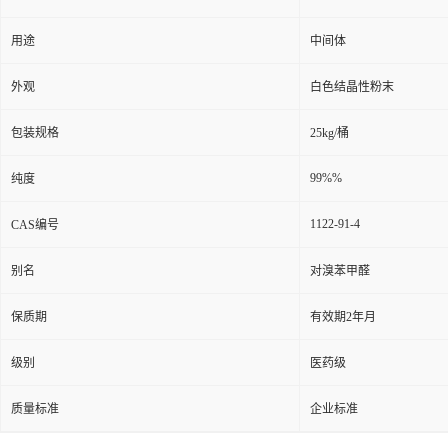
用途
中间体
外观
白色结晶性粉末
包装规格
25kg/桶
99%%
纯度
1122-91-4
CAS编号
别名
对溴苯甲醛
保质期
有效期2年月
级别
医药级
质量标准
企业标准