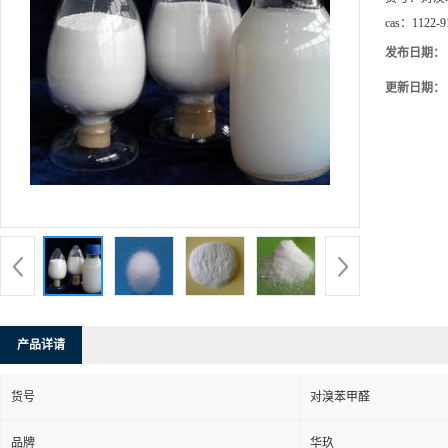
cas：
1122-9
发布日期：
更新日期：
产品详请
货号
对溴苯甲醛
品牌
华玖