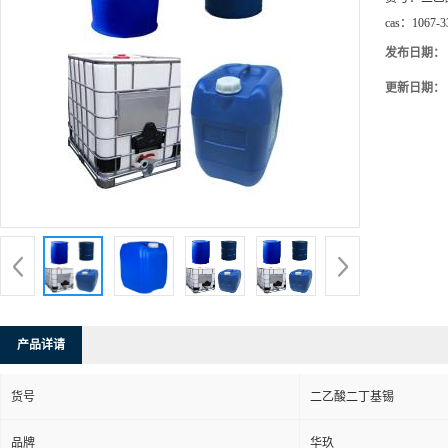
cas：
1067-3
发布日期：
更新日期：
产品详请
货号
二乙酸二丁基锡
品牌
华玖