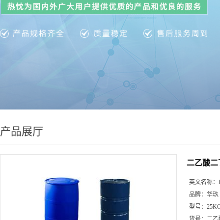
产品展厅
二乙酸二
英文名称：
品牌：
华玖
型号：
25K
货号：
二乙