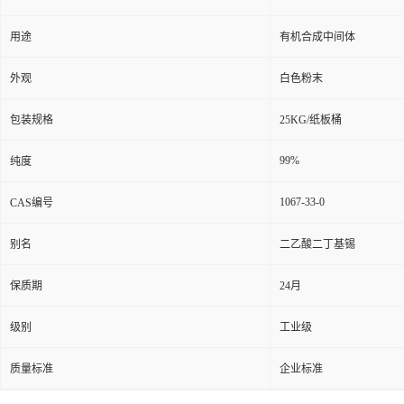
用途
有机合成中间体
外观
白色粉末
包装规格
25KG/纸板桶
99%
纯度
1067-33-0
CAS编号
别名
二乙酸二丁基锡
保质期
24月
级别
工业级
质量标准
企业标准