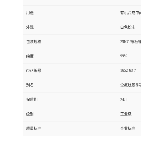
用途
有机合成中
外观
白色粉末
包装规格
25KG/纸板
99%
纯度
1652-63-7
CAS编号
别名
全氟烷基季
保质期
24月
级别
工业级
质量标准
企业标准