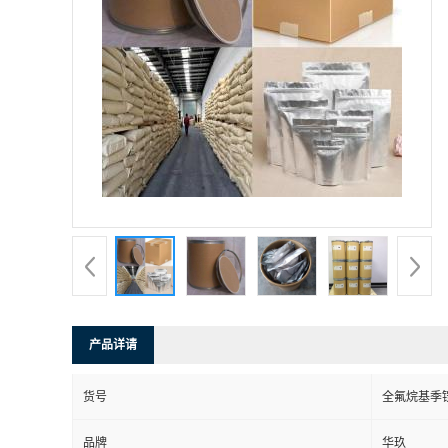
产品详请
货号
全氟烷基季
品牌
华玖