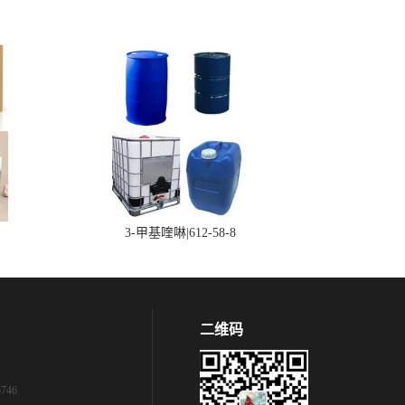
3-甲基喹啉|612-58-8
二维码
746