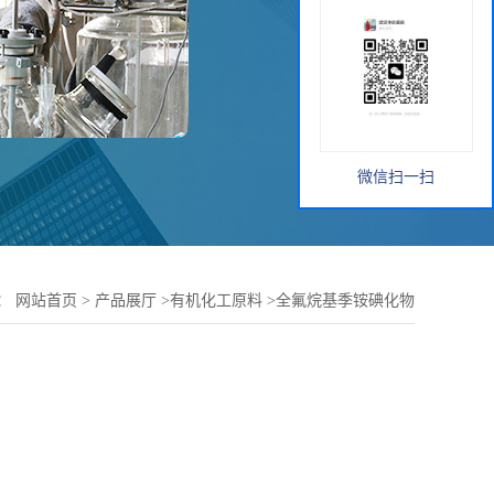
微信扫一扫
：
网站首页
>
产品展厅
>
有机化工原料
>
全氟烷基季铵碘化物