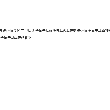
;N,N-二甲基-3-全氟辛基磺酰胺基丙基铵盐碘化物;全氟辛基季铵碘化物;3-
134全氟辛基季铵碘化物