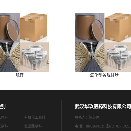
肌苷
氧化型谷胱甘肽
类别
武汉华玖医药科技有限公司
工原料
有机化工原料
联系人：陈经理
工原料
氨基酸原料
电话：18062681621 座机：027-59225