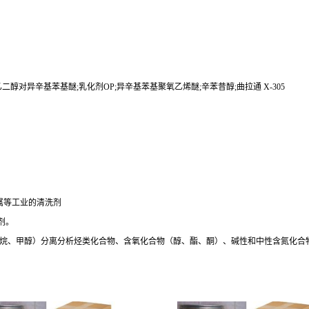
二醇对异辛基苯基醚;乳化剂OP;异辛基苯基聚氧乙烯醚;辛苯昔醇;曲拉通 X-305
属等工业的清洗剂
剂。
氯甲烷、甲醇）分离分析烃类化合物、含氧化合物（醇、酯、酮）、碱性和中性含氮化合