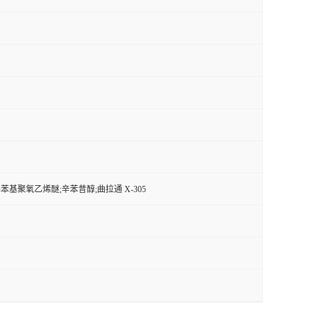
基聚氧乙烯醚;辛苯昔醇;曲拉通 X-305