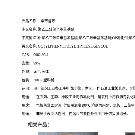
产品名称： 辛苯昔醇
中文名称: 聚乙二醇单辛基苯基醚
中文同义词: 聚乙二醇单辛基苯基醚;聚乙二醇辛基苯基醚;OP乳化剂;聚乙
英文名称: OCTYLPHENYLPOLYETHYLENE GLYCOL
CAS： 9002-93-1
含量： 99%
外观： 无色 液体
包装： 50KG/塑料桶
运用： 用于纺织工业各工序中,如匀染、煮洗,可作石油工业破乳剂、金
用途： 在农药、医药、橡胶工业用作乳化剂，建筑行业用作沥青乳化
用途： 气相色谱固定液（*使用温度190℃,溶剂为丙酮、氯仿、二
用途： 非离子表面活性剂，在温和的变性条件下用于恢复膜组分。
相关产品：