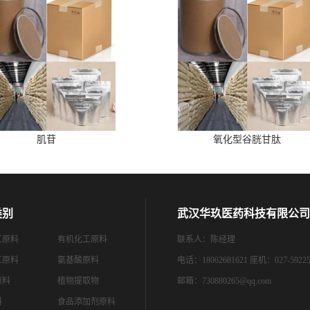
肌苷
氧化型谷胱甘肽
类别
武汉华玖医药科技有限公司
工原料
有机化工原料
联系人：陈经理
工原料
氨基酸原料
电话：18062681621 座机：027-59225
原料
植物提取物
邮箱：
730880265@qq.com
料
食品添加剂原料