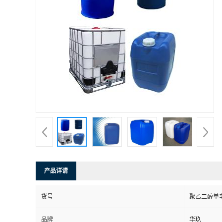
产品详请
货号
聚乙二醇单
品牌
华玖