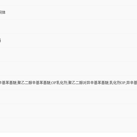
间体
桶
基苯基醚;聚乙二醇辛基苯基醚;OP乳化剂;聚乙二醇对异辛基苯基醚;乳化剂OP;异辛基苯