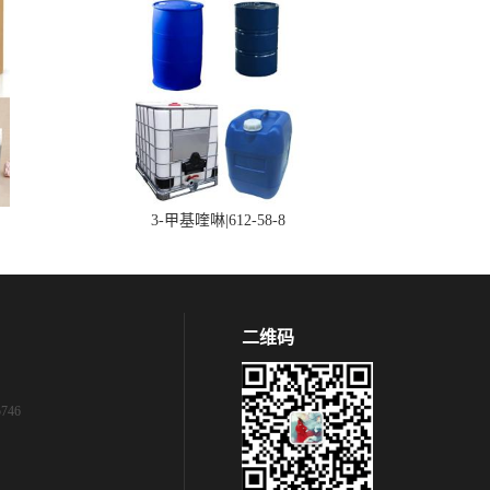
3-甲基喹啉|612-58-8
二维码
746