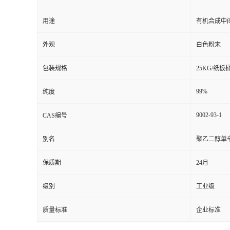
用途
有机合成中
外观
白色粉末
包装规格
25KG/纸板
99%
纯度
9002-93-1
CAS编号
别名
聚乙二醇单辛
保质期
24月
级别
工业级
质量标准
企业标准