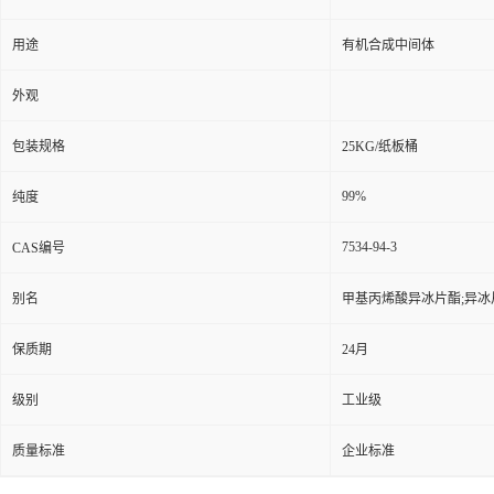
用途
有机合成中间体
外观
包装规格
25KG/纸板桶
99%
纯度
7534-94-3
CAS编号
别名
甲基丙烯酸异冰片酯;异冰
保质期
24月
级别
工业级
质量标准
企业标准