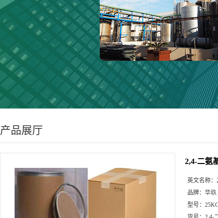
产品展厅
2,4-二
英文名称：
品牌：
华玖
型号：
25K
货号：
2,4