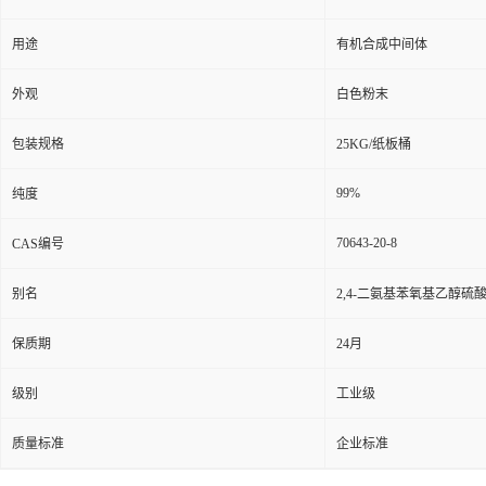
用途
有机合成中间体
外观
白色粉末
包装规格
25KG/纸板桶
99%
纯度
70643-20-8
CAS编号
别名
2,4-二氨基苯氧基乙醇硫酸
保质期
24月
级别
工业级
质量标准
企业标准