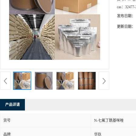
cas：
32477-
发布日期：
更新日期：
产品详请
货号
N-七氟丁酰基咪唑
品牌
华玖