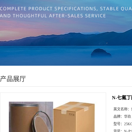
产品展厅
N-七氟
英文名称：
品牌：
华玖
型号：
25K
货号：
N-