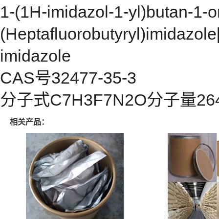
1-(1H-imidazol-1-yl)butan-1-o
(Heptafluorobutyryl)imidazole
imidazole
CAS号32477-35-3
分子式C7H3F7N2O分子量264.1
相关产品：