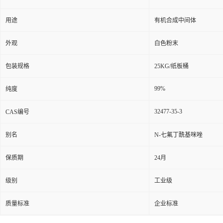
用途
有机合成中间体
外观
白色粉末
包装规格
25KG/纸板桶
99%
纯度
32477-35-3
CAS编号
别名
N-七氟丁酰基咪唑
保质期
24月
级别
工业级
质量标准
企业标准