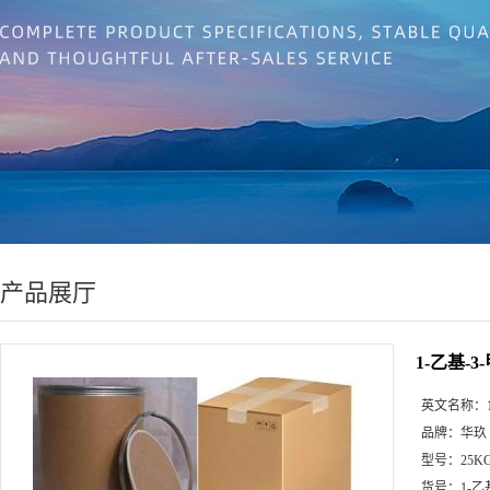
产品展厅
1-乙基-
英文名称：
品牌：
华玖
型号：
25K
货号：
1-