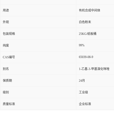
用途
有机合成中间体
外观
白色粉末
包装规格
25KG/纸板桶
99%
纯度
65039-08-9
CAS编号
别名
1-乙基-3-甲基溴化咪唑
保质期
24月
级别
工业级
质量标准
企业标准