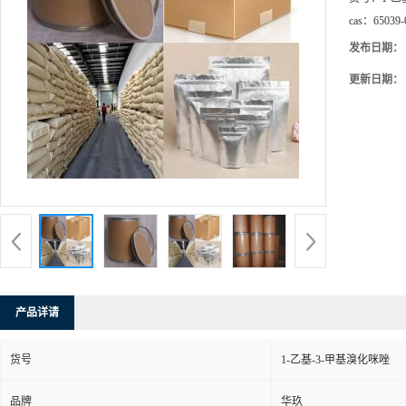
cas：
65039-
发布日期：
更新日期：
产品详请
货号
1-乙基-3-甲基溴化咪唑
品牌
华玖