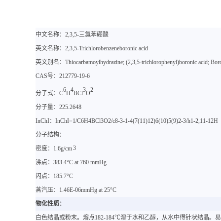
中文名称：
2,3,5-三氯苯硼酸
英文名称：
2,3,5-Trichlorobenzeneboronic acid
英文别名：
Thiocarbamoylhydrazine; (2,3,5-trichlorophenyl)boronic acid; Boro
CAS号：
2
12779-19-6
6
4
3
2
分子式：
C
H
BCl
O
分子量：
225.2648
InChI：InChI=1/C6H4BCl3O2/c8-3-1-4(7(11)12)6(10)5(9)2-3/h1-2,11-12H
分子结构：
3
密度：
1.6g/cm
沸点：
383.4°C at 760 mmHg
闪点：
185.7°C
蒸汽压：
1.46E-06mmHg at 25°C
物化性质：
白色结晶或粉末。熔点
182-184℃溶于水和乙醇，从水中得针状结