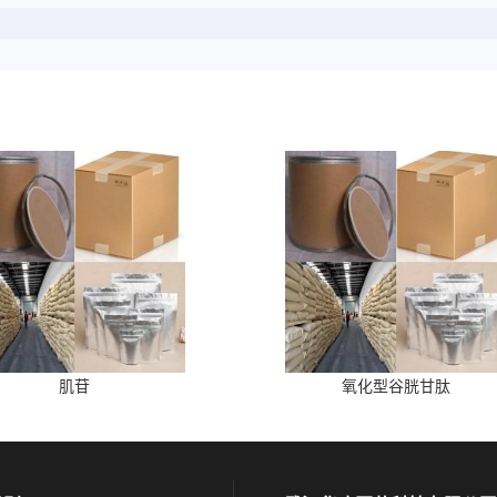
肌苷
氧化型谷胱甘肽