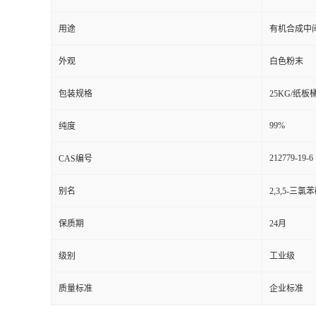
用途
有机合成中
外观
白色粉末
包装规格
25KG/纸板
99%
纯度
212779-19-6
CAS编号
别名
2,3,5-三氯
保质期
24月
级别
工业级
质量标准
企业标准