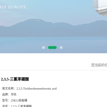
您当前的
2,3,5-三氯苯硼酸
英文名称：
2,3,5-Trichlorobenzeneboronic acid
品牌：
华玖
型号：
25KG/纸板桶
货号：
2,3,5-三氯苯硼酸