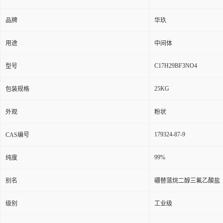
品牌
华玖
用途
中间体
C17H29BF3NO4
型号
25KG
包装规格
外观
粉状
179324-87-9
CAS编号
99%
纯度
别名
硼替蒎烷二醇三氟乙酸盐
级别
工业级